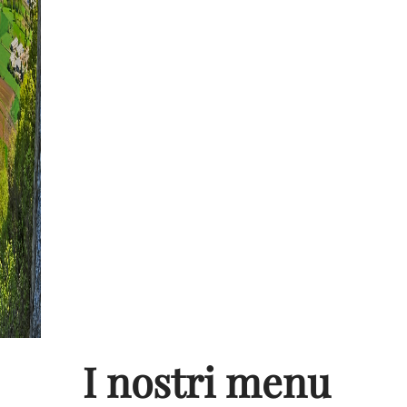
fiume e di lago, piatti tipici brianzoli
con puntate nella cucina nazionale e
pesce di mare. A completare il menù
una buona scelta di vini locali e
nazionali da bere in compagnia di
ricchi antipasti, primi e secondi, e
deliziosi dessert.
Il venerdì e il sabato
sera si cena in compagnia della
musica e karaoke con tanto
divertimento.
I nostri menu