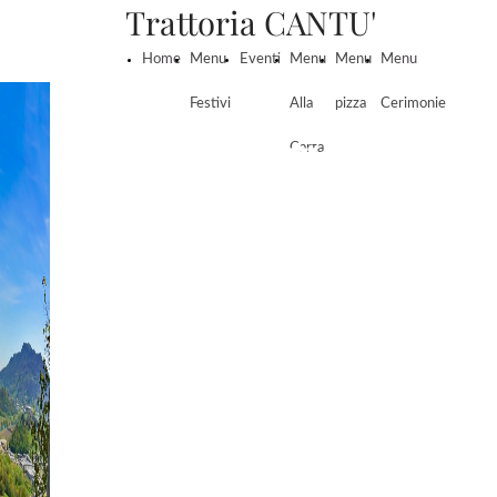
Trattoria CANTU'
Home
Menu
Eventi
Menu
Menu
Menu
Festivi
Alla
pizza
Cerimonie
Trattoria
Carta
CANTU'
dal 1897
Dal 1897, cinque generazioni di
pescatori e ristoratori sono al
servizio dei clienti i quali, oltre che
dal buon cibo, sono attratti dal bel
panorama delle anse dell’Adda visibili
dalla sala panoramica e dalla
terrazza estiva. La trattoria offre
diverse specialità locali con pesce di